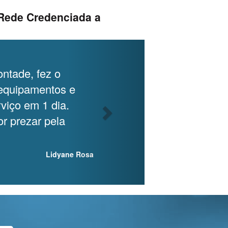
 Rede Credenciada a
Next
ontade, fez o
equipamentos e
viço em 1 dia.
r prezar pela
Lidyane Rosa