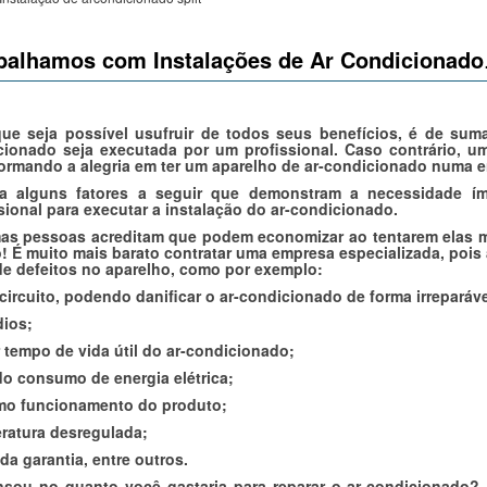
balhamos com Instalações de Ar Condicionado
que seja possível usufruir de todos seus benefícios, é de suma
cionado seja executada por um profissional. Caso contrário, um
ormando a alegria em ter um aparelho de ar-condicionado numa e
ra alguns fatores a seguir que demonstram a necessidade ím
sional para executar a instalação do ar-condicionado.
as pessoas acreditam que podem economizar ao tentarem elas me
! É muito mais barato contratar uma empresa especializada, pois 
de defeitos no aparelho, como por exemplo:
circuito, podendo danificar o ar-condicionado de forma irreparáve
dios;
tempo de vida útil do ar-condicionado;
o consumo de energia elétrica;
mo funcionamento do produto;
ratura desregulada;
da garantia, entre outros.
nsou no quanto você gastaria para reparar o ar-condicionado? 