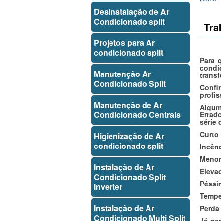
Desinstalação de Ar
Condicionado split
Tra
Projetos para Ar
condicionado split
Para 
condi
Manutenção Ar
transf
Condicionado Split
Confi
profis
Manutenção de Ar
Algum
Condicionado Centrais
Errado
série 
Curto 
Higienização de Ar
condicionado split
Incên
Menor 
Instalação de Ar
Elevad
Condicionado Split
Péssi
Inverter
Tempe
Instalação de Ar
Perda 
Condicionado Multi Split
Já pe