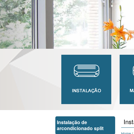
Inst
Instalação de
arcondicionado split
Home
/