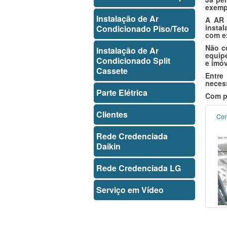
exempl
Instalação de Ar
A AR 
insta
Condicionado Piso/Teto
com e
Não c
Instalação de Ar
equip
Condicionado Split
e imóv
Cassete
Entre
neces
Parte Elétrica
Com pr
Clientes
Con
Rede Credenciada
Daikin
Rede Credenciada LG
Serviço em Vídeo