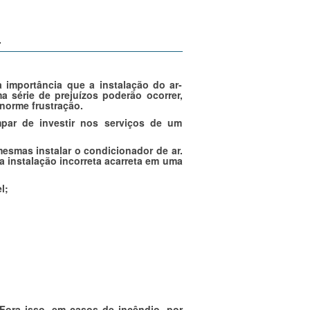
.
 importância que a instalação do ar-
a série de prejuízos poderão ocorrer,
norme frustração.
par de investir nos serviços de um
smas instalar o condicionador de ar.
a instalação incorreta acarreta em uma
l;
Fora isso, em casos de incêndio, por